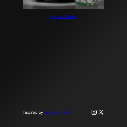
niveau d’huile
Instagram
X
Inspired by
Anastasi Fink